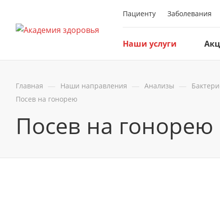
Пациенту
Заболевания
Наши услуги
Ак
—
—
—
Главная
Наши направления
Анализы
Бактери
Посев на гонорею
Посев на гонорею