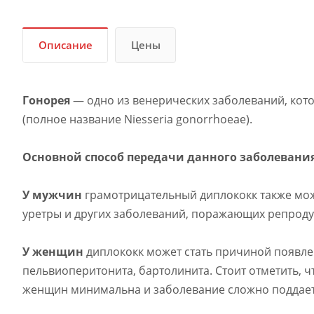
Описание
Цены
Гонорея
— одно из венерических заболеваний, кот
(полное название Niesseria gonorrhoeae).
Основной способ передачи данного заболевани
У мужчин
грамотрицательный диплококк также може
уретры и других заболеваний, поражающих репроду
У женщин
диплококк может стать причиной появлен
пельвиоперитонита, бартолинита. Стоит отметить, 
женщин минимальна и заболевание сложно поддает