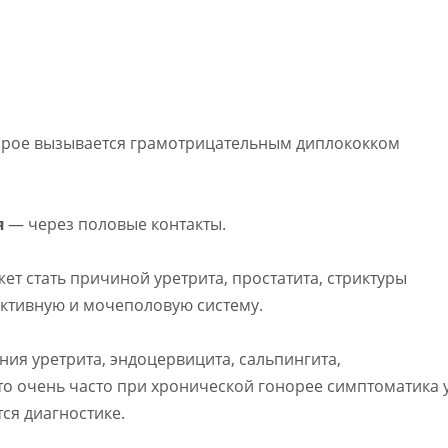
орое вызывается грамотрицательным диплококком
я
— через половые контакты.
т стать причиной уретрита, простатита, стриктуры
ктивную и мочеполовую систему.
ия уретрита, эндоцервицита, сальпингита,
что очень часто при хронической гонорее симптоматика 
ся диагностике.