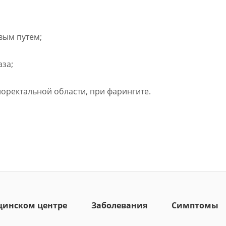
вым путем;
аза;
норектальной области, при фарингите.
цинском центре
Заболевания
Симптомы