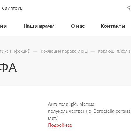
Симптомы
ции
Наши врачи
О нас
Контакты
—
—
тика инфекций
Коклюш и паракоклюш
Коклюш (п/кол.)
ИФА
Антитела IgM. Метод:
полуколичественно. Bordetella pertuss
(лат.)
Подробнее