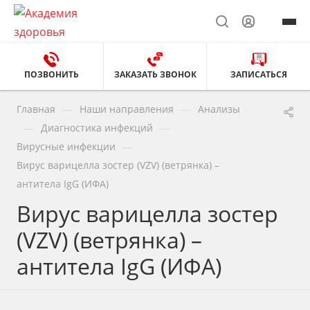
ПОЗВОНИТЬ
ЗАКАЗАТЬ ЗВОНОК
ЗАПИСАТЬСЯ
—
—
Главная
Наши направления
Анализы
—
—
Диагностика инфекций
—
Вирусные инфекции
Вирус варицелла зостер (VZV) (ветрянка) –
антитела IgG (ИФА)
Вирус варицелла зостер
(VZV) (ветрянка) –
антитела IgG (ИФА)