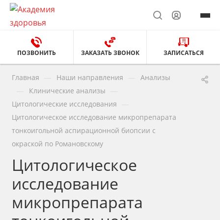
ПОЗВОНИТЬ
ЗАКАЗАТЬ ЗВОНОК
ЗАПИСАТЬСЯ
—
—
Главная
Наши направления
Анализы
—
—
Клинические анализы
—
Цитологические исследования
Цитологическое исследование микропрепарата
тонкоигольной аспирационной биопсии с
окраской по Романовскому
Цитологическое
исследование
микропрепарата