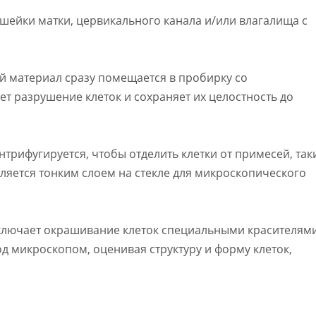
и шейки матки, цервикального канала и/или влагалища с
 материал сразу помещается в пробирку со
 разрушение клеток и сохраняет их целостность до
нтрифугируется, чтобы отделить клетки от примесей, так
еляется тонким слоем на стекле для микроскопического
включает окрашивание клеток специальными красителями
од микроскопом, оценивая структуру и форму клеток,