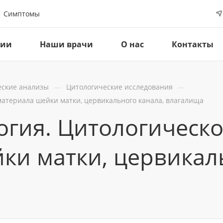
Симптомы
ции
Наши врачи
О нас
Контакты
—
—
ские анализы
Цитологические исследования
материала шейки матки, цервикального канала, влагалища
огия. Цитологическ
ки матки, цервикаль