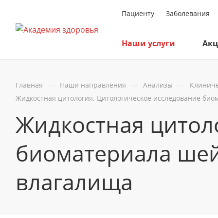
Пациенту
Заболевания
Наши услуги
Ак
—
—
—
Главная
Наши направления
Анализы
Клиниче
Жидкостная цитология. Цитологическое исследование био
Жидкостная цитол
биоматериала шей
влагалища