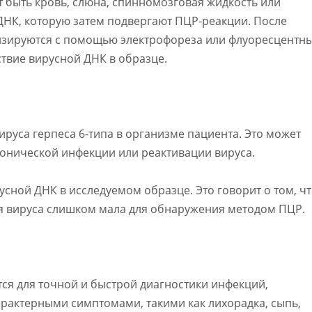
 быть кровь, слюна, спинномозговая жидкость или
ДНК, которую затем подвергают ПЦР-реакции. После
зируются с помощью электрофореза или флуоресцентн
ствие вирусной ДНК в образце.
ируса герпеса 6-типа в организме пациента. Это может
ронической инфекции или реактивации вируса.
усной ДНК в исследуемом образце. Это говорит о том, ч
я вируса слишком мала для обнаружения методом ПЦР.
тся для точной и быстрой диагностики инфекций,
арактерными симптомами, такими как лихорадка, сыпь,