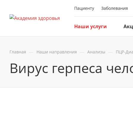
Пациенту
Заболевания
Наши услуги
Ак
—
—
—
Главная
Наши направления
Анализы
ПЦР-Диа
Вирус герпеса чел