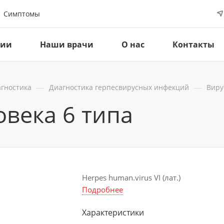
Симптомы
ции
Наши врачи
О нас
Контакты
—
—
гностика
Диагностика герпесвирусных инфекций
Виру
овека 6 типа
Herpes human.virus VI (лат.)
Подробнее
Характеристики