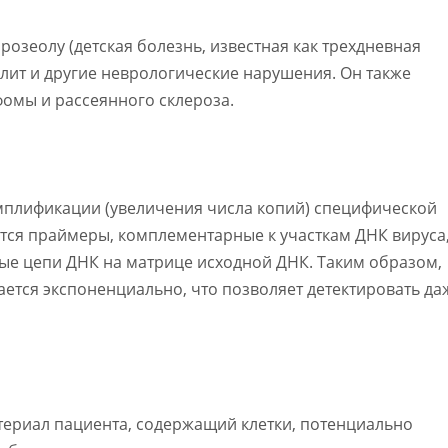
озеолу (детская болезнь, известная как трехдневная
алит и другие неврологические нарушения. Он также
омы и рассеянного склероза.
мплификации (увеличения числа копий) специфической
тся праймеры, комплементарные к участкам ДНК вируса,
ые цепи ДНК на матрице исходной ДНК. Таким образом,
ется экспоненциально, что позволяет детектировать да
териал пациента, содержащий клетки, потенциально