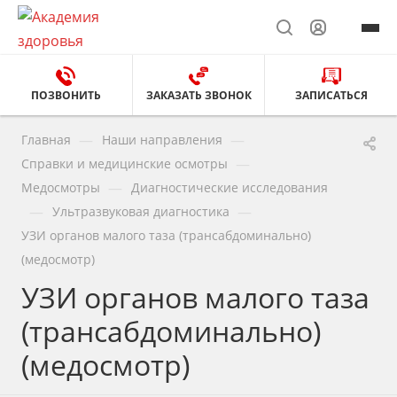
ПОЗВОНИТЬ
ЗАКАЗАТЬ ЗВОНОК
ЗАПИСАТЬСЯ
—
—
Главная
Наши направления
—
Справки и медицинские осмотры
—
Медосмотры
Диагностические исследования
—
—
Ультразвуковая диагностика
УЗИ органов малого таза (трансабдоминально)
(медосмотр)
УЗИ органов малого таза
(трансабдоминально)
(медосмотр)