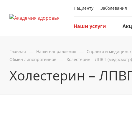
Пациенту
Заболевания
Наши услуги
Ак
—
—
Главная
Наши направления
Справки и медицинск
—
Обмен липопротеинов
Холестерин – ЛПВП (медосмотр)
Холестерин – ЛПВ