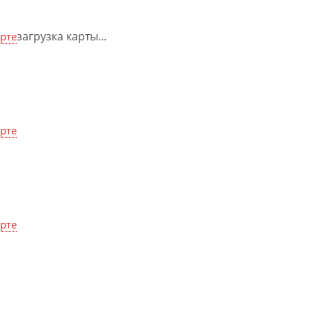
загрузка карты...
арте
арте
арте