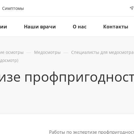
Симптомы
ции
Наши врачи
О нас
Контакты
—
—
ие осмотры
Медосмотры
Специалисты для медосмотра
едосмотр)
изе профпригодност
Работы по экспертизе профпригоднос