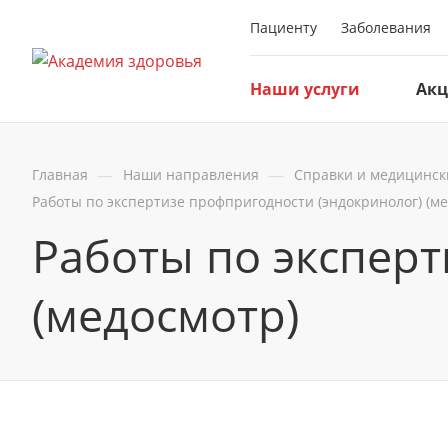
Пациенту
Заболевания
Наши услуги
Ак
—
—
Главная
Наши направления
Справки и медицинск
Работы по экспертизе профпригодности (эндокринолог) (м
Работы по эксперт
(медосмотр)