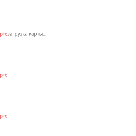
загрузка карты...
арте
арте
арте