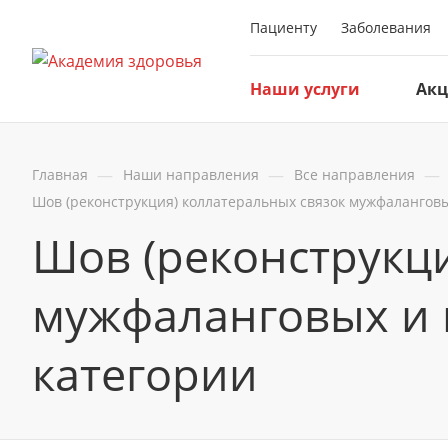
Пациенту
Заболевания
Наши услуги
Ак
—
—
—
Главная
Наши направления
Все направления
Шов (реконструкция) коллатеральных связок мужфаланговы
Шов (реконструкци
мужфаланговых и 
категории