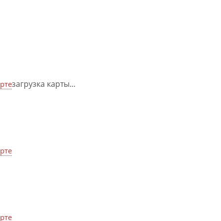
загрузка карты...
арте
арте
арте