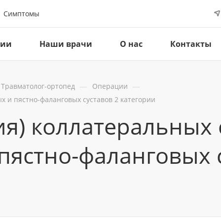
Симптомы
ции
Наши врачи
О нас
Контакты
—
—
Травматолог-ортопед
Операции
х и пястно-фаланговых суставов 2 категории
я) коллатеральных 
пястно-фаланговых с