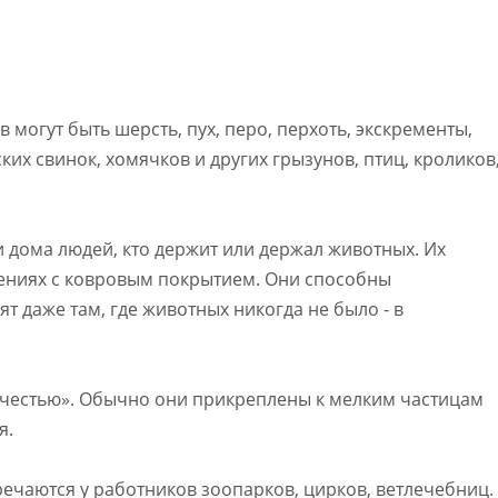
огут быть шерсть, пух, перо, перхоть, экскременты,
их свинок, хомячков и других грызунов, птиц, кроликов
и дома людей, кто держит или держал животных. Их
ениях с ковровым покрытием. Они способны
т даже там, где животных никогда не было - в
учестью». Обычно они прикреплены к мелким частицам
я.
ечаются у работников зоопарков, цирков, ветлечебниц.