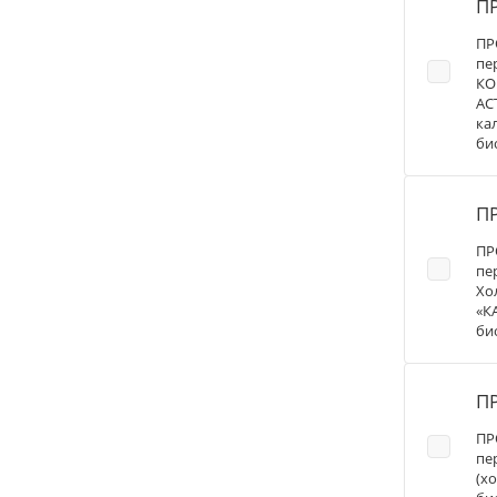
П
ПР
пе
КО
АС
ка
би
П
ПР
пе
Хо
«К
би
П
ПР
пе
(х