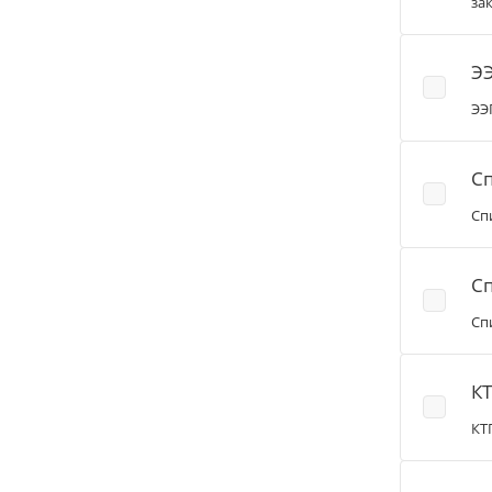
за
ЭЭ
ЭЭ
Сп
Сп
С
Сп
КТ
КТ