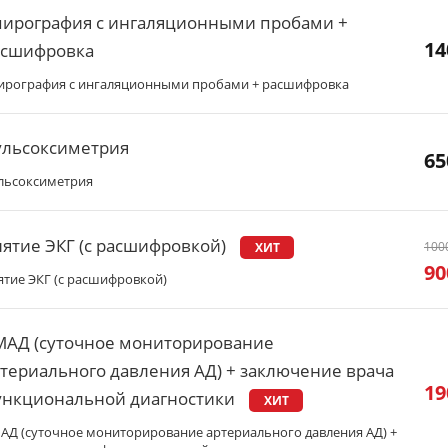
пирография с ингаляционными пробами +
14
асшифровка
ирография с ингаляционными пробами + расшифровка
ульсоксиметрия
65
льсоксиметрия
ятие ЭКГ (с расшифровкой)
100
ХИТ
90
ятие ЭКГ (с расшифровкой)
МАД (суточное мониторирование
териального давления АД) + заключение врача
19
ункциональной диагностики
ХИТ
АД (суточное мониторирование артериального давления АД) +