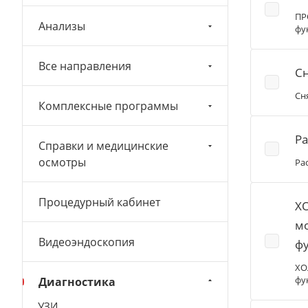
ПР
Анализы
фу
Все направления
Сн
Сн
Комплексные программы
Р
Справки и медицинские
осмотры
Ра
Процедурный кабинет
ХО
м
Видеоэндоскопия
ф
ХО
фу
Диагностика
УЗИ