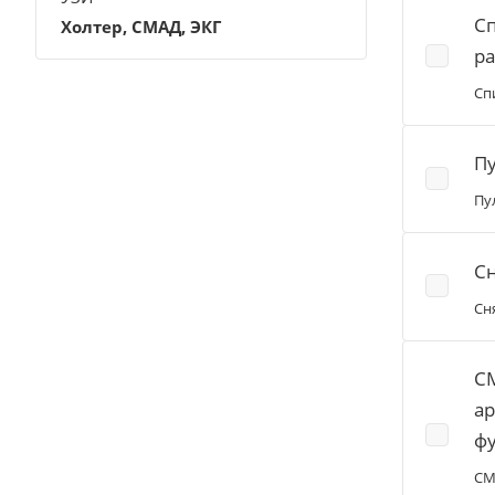
С
Холтер, СМАД, ЭКГ
р
Сп
П
Пу
Сн
Сн
С
ар
ф
СМ