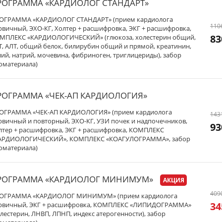
РОГРАММА «КАРДИОЛОГ СТАНДАРТ»
ОГРАММА «КАРДИОЛОГ СТАНДАРТ» (прием кардиолога
110
рвичный, ЭХО-КГ, Холтер + расшифровка, ЭКГ + расшифровка,
83
МПЛЕКС «КАРДИОЛОГИЧЕСКИЙ» (глюкоза, холестерин общий,
Т, АЛТ, общий белок, билирубин общий и прямой, креатинин,
лий, натрий, мочевина, фибриноген, триглицериды), забор
оматериала)
РОГРАММА «ЧЕК-АП КАРДИОЛОГИЯ»
ОГРАММА «ЧЕК-АП КАРДИОЛОГИЯ» (прием кардиолога
143
рвичный и повторный, ЭХО-КГ, УЗИ почек и надпочечников,
93
лтер + расшифровка, ЭКГ + расшифровка, КОМПЛЕКС
АРДИОЛОГИЧЕСКИЙ», КОМПЛЕКС «КОАГУЛОГРАММА», забор
оматериала)
РОГРАММА «КАРДИОЛОГ МИНИМУМ»
АКЦИЯ
409
ОГРАММА «КАРДИОЛОГ МИНИМУМ» (прием кардиолога
34
рвичный, ЭКГ + расшифровка, КОМПЛЕКС «ЛИПИДОГРАММА»
олестерин, ЛНВП, ЛПНП, индекс атерогенности), забор