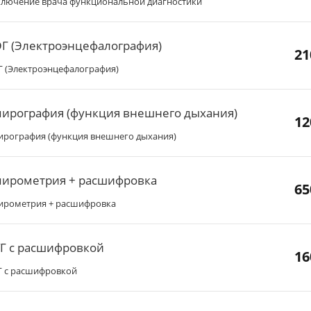
ключение врача функциональной диагностики
Г (Электроэнцефалография)
21
Г (Электроэнцефалография)
ирография (функция внешнего дыхания)
12
ирография (функция внешнего дыхания)
пирометрия + расшифровка
65
ирометрия + расшифровка
Г с расшифровкой
16
Г с расшифровкой