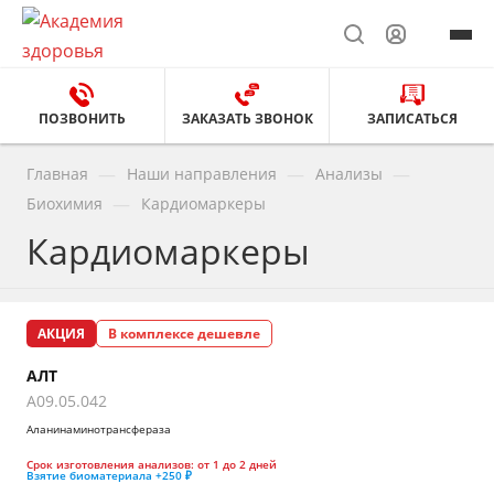
ПОЗВОНИТЬ
ЗАКАЗАТЬ ЗВОНОК
ЗАПИСАТЬСЯ
—
—
—
Главная
Наши направления
Анализы
—
Биохимия
Кардиомаркеры
Кардиомаркеры
АКЦИЯ
В комплексе дешевле
АЛТ
A09.05.042
Аланинаминотрансфераза
Срок изготовления анализов:
от 1 до 2 дней
Взятие биоматериала
+250 ₽