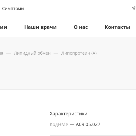
Симптомы
ции
Наши врачи
О нас
Контакты
—
—
ия
Липидный обмен
Липопротеин (А)
Характеристики
КодНМУ
—
A09.05.027