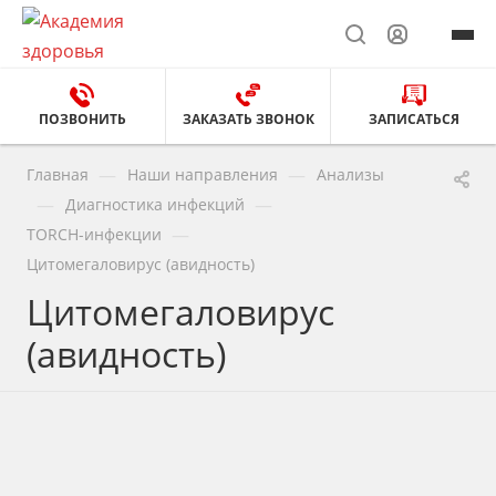
ПОЗВОНИТЬ
ЗАКАЗАТЬ ЗВОНОК
ЗАПИСАТЬСЯ
—
—
Главная
Наши направления
Анализы
—
—
Диагностика инфекций
—
TORCH-инфекции
Цитомегаловирус (авидность)
Цитомегаловирус
(авидность)