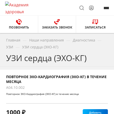
ПОЗВОНИТЬ
ЗАКАЗАТЬ ЗВОНОК
ЗАПИСАТЬСЯ
—
—
—
Главная
Наши направления
Диагностика
—
УЗИ
УЗИ сердца (ЭХО-КГ)
УЗИ сердца (ЭХО-КГ)
ПОВТОРНОЕ ЭХО-КАРДИОГРАФИЯ (ЭХО-КГ) В ТЕЧЕНИЕ
МЕСЯЦА
A04.10.002
Повторное ЭХО-Кардиография (ЭХО-КГ) в течение месяца
1000 ₽
Добавить