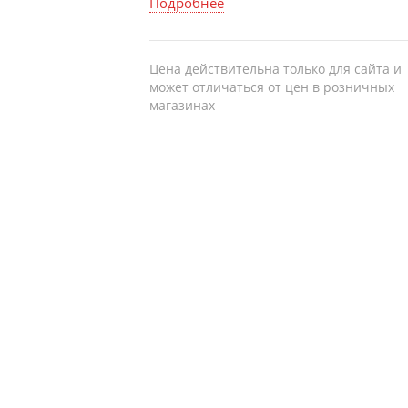
ЭКГ + расшифровка, КОМПЛЕКС
Подробнее
«КАРДИОЛОГИЧЕСКИЙ», КОМПЛЕКС
«КОАГУЛОГРАММА», забор
биоматериала)
Цена действительна только для сайта и
может отличаться от цен в розничных
магазинах