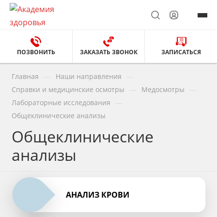
ПОЗВОНИТЬ
ЗАКАЗАТЬ ЗВОНОК
ЗАПИСАТЬСЯ
—
—
Главная
Наши направления
—
—
Справки и медицинские осмотры
Медосмотры
—
Лабораторные исследования
Общеклинические анализы
Общеклинические
анализы
АНАЛИЗ КРОВИ