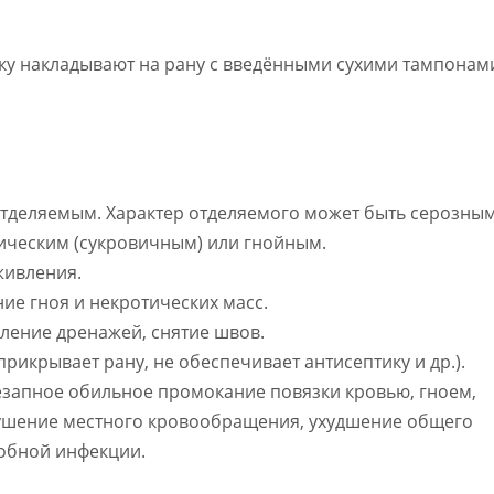
ку накладывают на рану с введёнными сухими тампонам
тделяемым. Характер отделяемого может быть серозным
ическим (сукровичным) или гнойным.
живления.
ие гноя и некротических масс.
аление дренажей, снятие швов.
рикрывает рану, не обеспечивает антисептику и др.).
езапное обильное промокание повязки кровью, гноем,
рушение местного кровообращения, ухудшение общего
робной инфекции.