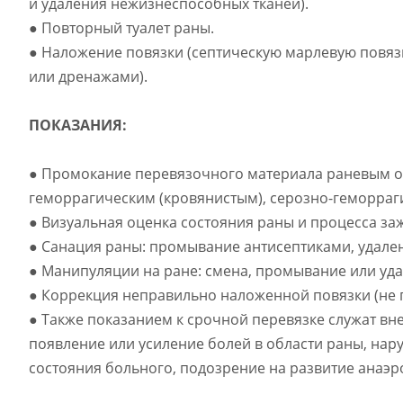
и удаления нежизнеспособных тканей).
● Повторный туалет раны.
● Наложение повязки (септическую марлевую повяз
или дренажами).
ПОКАЗАНИЯ:
● Промокание перевязочного материала раневым о
геморрагическим (кровянистым), серозно-геморраг
● Визуальная оценка состояния раны и процесса за
● Санация раны: промывание антисептиками, удален
● Манипуляции на ране: смена, промывание или уд
● Коррекция неправильно наложенной повязки (не п
● Также показанием к срочной перевязке служат вн
появление или усиление болей в области раны, на
состояния больного, подозрение на развитие анаэ