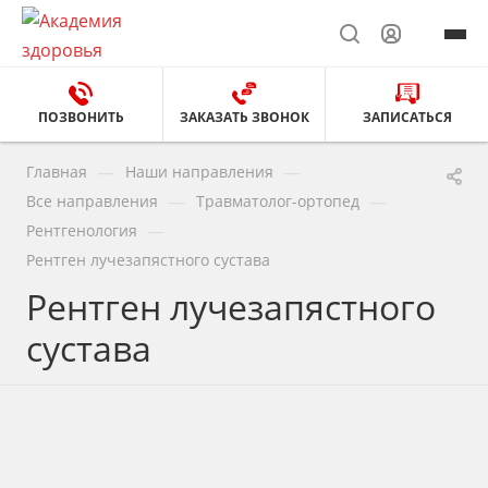
ПОЗВОНИТЬ
ЗАКАЗАТЬ ЗВОНОК
ЗАПИСАТЬСЯ
—
—
Главная
Наши направления
—
—
Все направления
Травматолог-ортопед
—
Рентгенология
Рентген лучезапястного сустава
Рентген лучезапястного
сустава