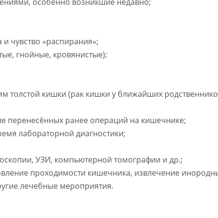
ниями, особенно возникшие недавно;
а и чувство «распирания»;
тые, гнойные, кровянистые);
ям толстой кишки (рак кишки у ближайших родственнико
ле перенесённых ранее операций на кишечнике;
время лабораторной диагностики;
оскопии, УЗИ, компьютерной томографии и др.;
овление проходимости кишечника, извлечение инородн
другие лечебные мероприятия.