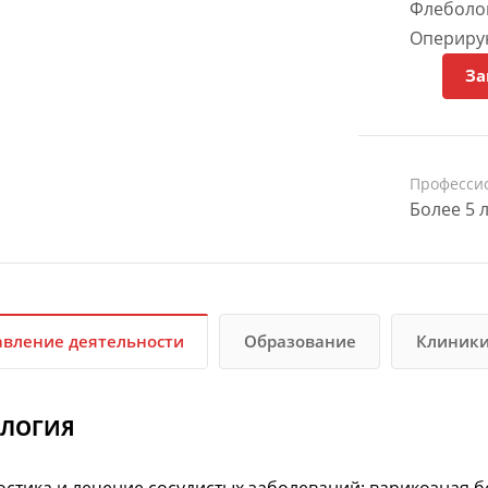
Флеболог
Опериру
За
Професси
Более 5 
вление деятельности
Образование
Клиник
ОЛОГИЯ