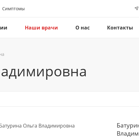
Симптомы
ции
Наши врачи
О нас
Контакты
на
ладимировна
Батури
Владим