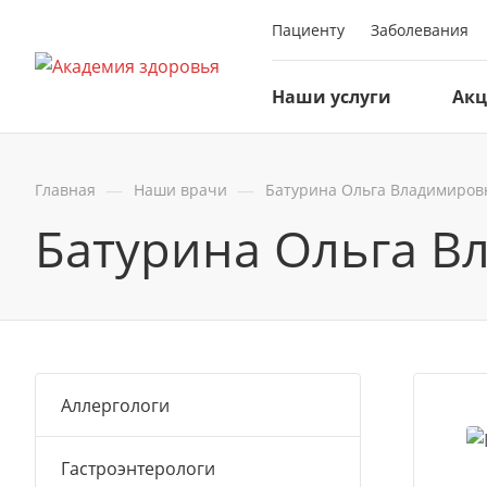
Пациенту
Заболевания
Наши услуги
Ак
—
—
Главная
Наши врачи
Батурина Ольга Владимиров
Батурина Ольга В
Аллергологи
Гастроэнтерологи