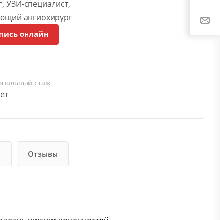
, УЗИ-специалист,
ющий ангиохирург
пись онлайн
ональный стаж
лет
и
Отзывы