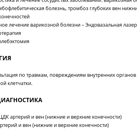
остика и лечение сосудистых заболеваний: варикозная 
мбофлебитическая болезнь, тромбоз глубоких вен нижн
конечностей
ное лечение варикозной болезни – Эндовазальная лазер
отерапия
лебэктомия
ГИЯ
льтация по травмам, повреждениям внутренних органов 
ой клетчатки.
 ДИАГНОСТИКА
ЦДК артерий и вен (нижние и верхние конечности)
ртерий и вен (нижние и верхние конечности)