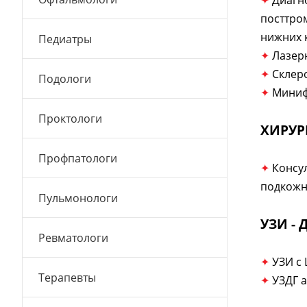
✦
Диагн
посттро
нижних 
Педиатры
✦
Лазер
✦
Склер
Подологи
✦
Миниф
Проктологи
ХИРУР
Профпатологи
✦
Консу
подкожн
Пульмонологи
УЗИ -
Ревматологи
✦
УЗИ с 
Терапевты
✦
УЗДГ а