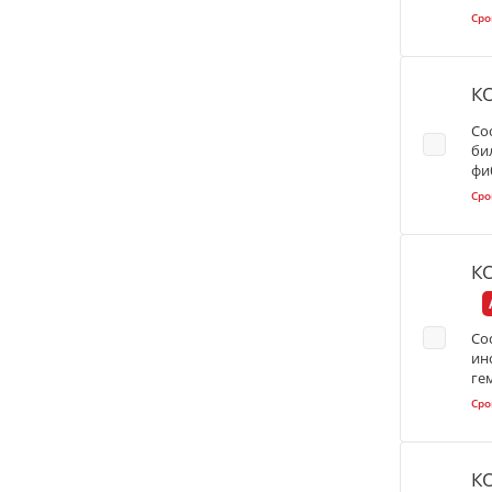
Сро
К
Со
би
фи
Сро
К
Со
ин
ге
Сро
К