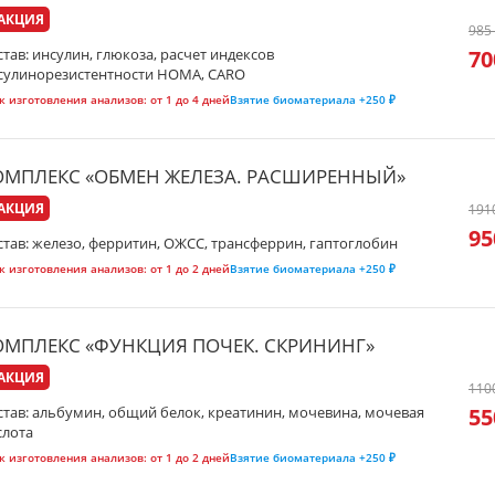
АКЦИЯ
985
70
став: инсулин, глюкоза, расчет индексов
сулинорезистентности HOMA, CARO
к изготовления анализов:
от 1 до 4 дней
Взятие биоматериала
+250 ₽
ОМПЛЕКС «ОБМЕН ЖЕЛЕЗА. РАСШИРЕННЫЙ»
АКЦИЯ
191
95
став: железо, ферритин, ОЖСС, трансферрин, гаптоглобин
к изготовления анализов:
от 1 до 2 дней
Взятие биоматериала
+250 ₽
ОМПЛЕКС «ФУНКЦИЯ ПОЧЕК. СКРИНИНГ»
АКЦИЯ
110
55
став: альбумин, общий белок, креатинин, мочевина, мочевая
слота
к изготовления анализов:
от 1 до 2 дней
Взятие биоматериала
+250 ₽