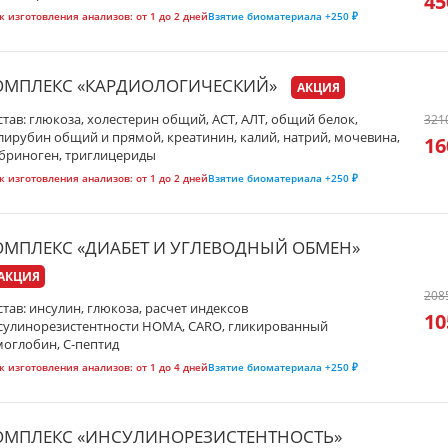
45
к изготовления анализов:
от 1 до 2 дней
Взятие биоматериала
+250 ₽
ОМПЛЕКС «КАРДИОЛОГИЧЕСКИЙ»
АКЦИЯ
став: глюкоза, холестерин общий, АСТ, АЛТ, общий белок,
321
лирубин общий и прямой, креатинин, калий, натрий, мочевина,
16
бриноген, триглицериды
к изготовления анализов:
от 1 до 2 дней
Взятие биоматериала
+250 ₽
ОМПЛЕКС «ДИАБЕТ И УГЛЕВОДНЫЙ ОБМЕН»
АКЦИЯ
208
став: инсулин, глюкоза, расчет индексов
10
сулинорезистентности HOMA, CARO, гликированный
моглобин, С-пептид
к изготовления анализов:
от 1 до 4 дней
Взятие биоматериала
+250 ₽
ОМПЛЕКС «ИНСУЛИНОРЕЗИСТЕНТНОСТЬ»