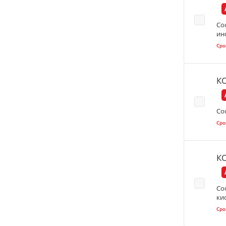
Со
ин
Сро
К
Со
Сро
К
Со
ки
Сро