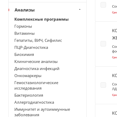
Со
Анализы
Сро
Комплексные программы
Гормоны
К
Витамины
Ж
Гепатиты, ВИЧ, Сифилис
Со
ПЦР-Диагностика
фо
Биохимия
Сро
Клинические анализы
Диагностика инфекций
К
Онкомаркеры
Гемостазиологические
Со
исследования
ЛД
Бактериология
Сро
Аллергодиагностика
Иммунитет и аутоиммунные
К
заболевания