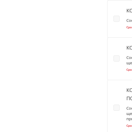
К
Со
Сро
К
Со
ще
Сро
К
П
Со
ще
пр
Сро