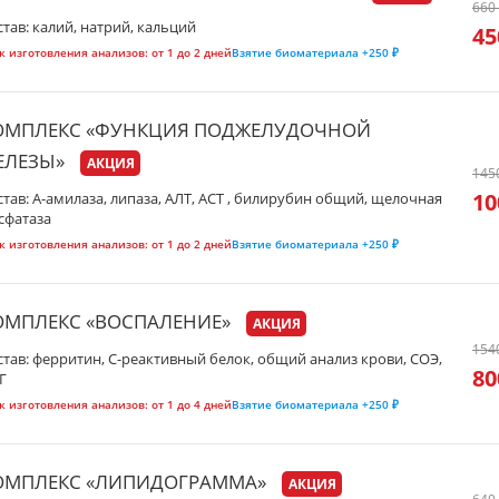
660
став: калий, натрий, кальций
45
к изготовления анализов:
от 1 до 2 дней
Взятие биоматериала
+250 ₽
ОМПЛЕКС «ФУНКЦИЯ ПОДЖЕЛУДОЧНОЙ
ЕЛЕЗЫ»
АКЦИЯ
145
10
став: А-амилаза, липаза, АЛТ, АСТ , билирубин общий, щелочная
сфатаза
к изготовления анализов:
от 1 до 2 дней
Взятие биоматериала
+250 ₽
ОМПЛЕКС «ВОСПАЛЕНИЕ»
АКЦИЯ
154
став: ферритин, С-реактивный белок, общий анализ крови, СОЭ,
80
Г
к изготовления анализов:
от 1 до 4 дней
Взятие биоматериала
+250 ₽
ОМПЛЕКС «ЛИПИДОГРАММА»
АКЦИЯ