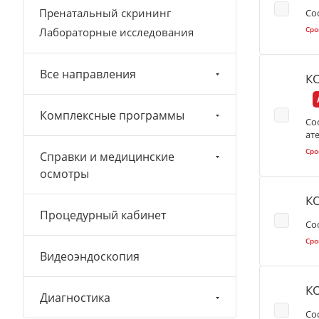
Пренатальный скрининг
Со
Сро
Лабораторные исследования
Все направления
К
Комплексные программы
Со
ат
Сро
Справки и медицинские
осмотры
К
Процедурный кабинет
Со
Сро
Видеоэндоскопия
К
Диагностика
Со