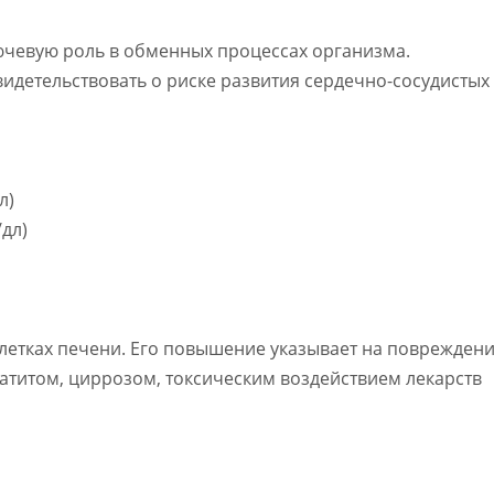
ючевую роль в обменных процессах организма.
детельствовать о риске развития сердечно-сосудистых
л)
дл)
етках печени. Его повышение указывает на поврежден
атитом, циррозом, токсическим воздействием лекарств