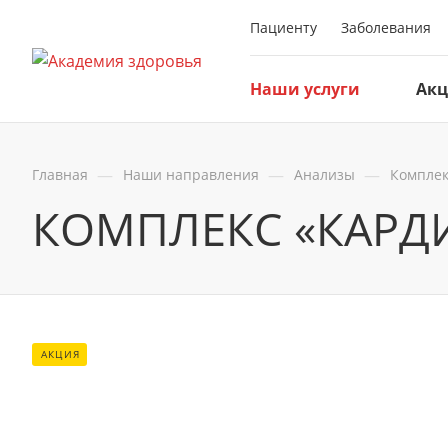
Пациенту
Заболевания
Наши услуги
Ак
—
—
—
Главная
Наши направления
Анализы
Компле
КОМПЛЕКС «КАРД
АКЦИЯ