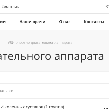
Симптомы
ции
Наши врачи
О нас
Контакты
—
УЗИ опортно-двигательного аппарата
ательного аппарата
ать все
И коленных суставов (1 группа)