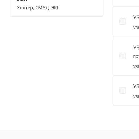
Холтер, СМАД, ЭКГ
УЗ
УЗ
УЗ
гр
УЗ
УЗ
УЗ