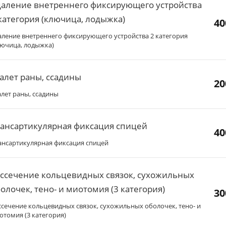
даление внетреннего фиксирующего устройства
категория (ключица, лодыжка)
40
аление внетреннего фиксирующего устройства 2 категория
лючица, лодыжка)
алет раны, ссадины
20
алет раны, ссадины
ансартикулярная фиксация спицей
40
ансартикулярная фиксация спицей
ссечение кольцевидных связок, сухожильных
олочек, тено- и миотомия (3 категория)
30
ссечение кольцевидных связок, сухожильных оболочек, тено- и
отомия (3 категория)