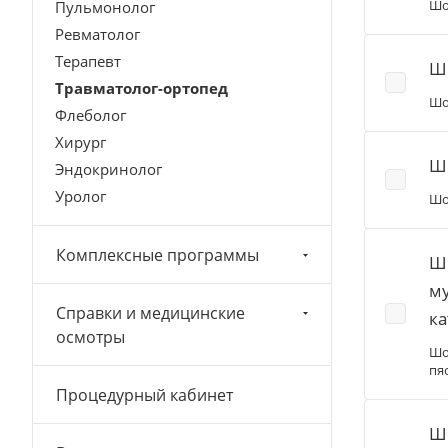
Шо
Пульмонолог
Ревматолог
Терапевт
Шо
Травматолог-ортопед
Шо
Флеболог
Хирург
Шо
Эндокринолог
Уролог
Шо
Комплексные программы
Шо
му
Справки и медицинские
ка
осмотры
Шо
пя
Процедурный кабинет
Шо