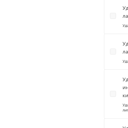
У
ла
Уд
У
ла
Уд
У
ин
ки
Уд
ли