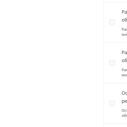
Ра
об
Ра
ми
Ра
об
Ра
ми
Ос
ре
Ос
об