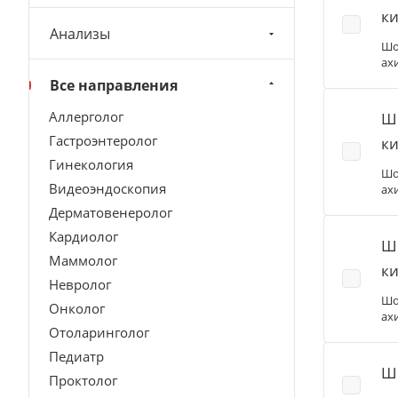
ки
Анализы
Шо
ахи
Все направления
Аллерголог
Шо
Гастроэнтеролог
ки
Гинекология
Шо
Видеоэндоскопия
ахи
Дерматовенеролог
Кардиолог
Шо
Маммолог
ки
Невролог
Шо
Онколог
ахи
Отоларинголог
Педиатр
Шо
Проктолог