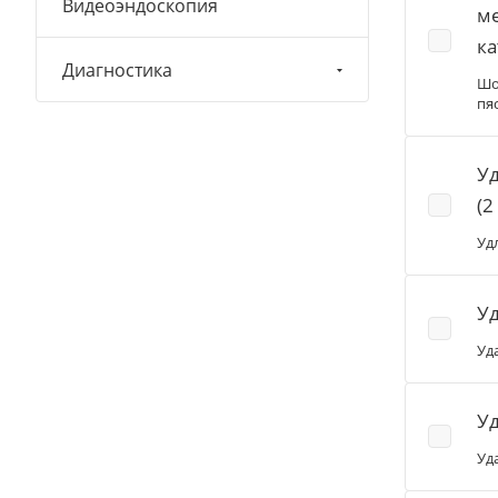
Видеоэндоскопия
ме
ка
Диагностика
Шо
пя
Уд
(2
Уд
Уд
Уд
У
Уд