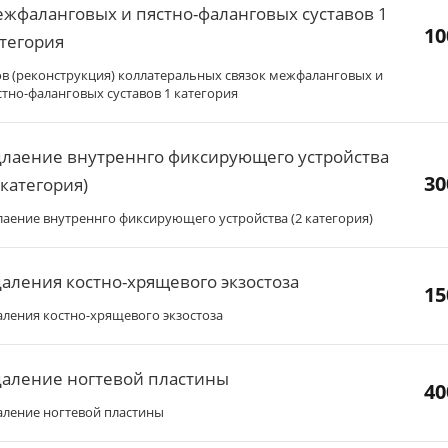
жфаланговых и пястно-фаланговых суставов 1
10
тегория
в (реконструкция) коллатеральных связок межфаланговых и
стно-фаланговых суставов 1 категория
лаение внутреннго фиксирующего устройства
30
 категория)
лаение внутреннго фиксирующего устройства (2 категория)
аления костно-хрящевого экзостоза
15
аления костно-хрящевого экзостоза
даление ногтевой пластины
40
аление ногтевой пластины