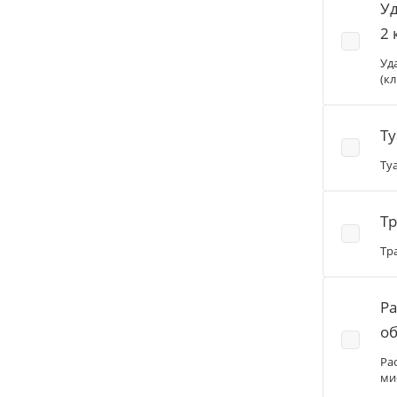
У
2 
Уд
(к
Ту
Ту
Тр
Тр
Ра
об
Ра
ми