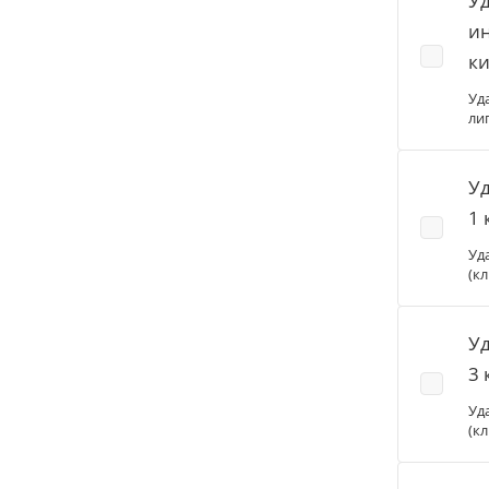
У
ин
ки
Уд
ли
Уд
1 
Уд
(к
Уд
3 
Уд
(к